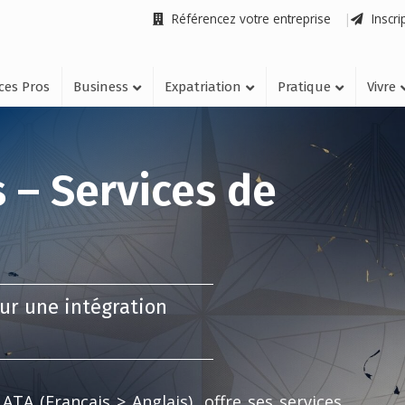
Référencez votre entreprise
Inscri
ices Pros
Business
Expatriation
Pratique
Vivre
s – Services de
our une intégration
 ATA (Français > Anglais), offre ses services