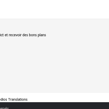
ict et recevoir des bons plans
edios Translations
servés.