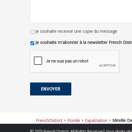
Je souhaite recevoir une copie du message
Je souhaite m'abonner à la newsletter French Distr
FrenchDistrict
>
Floride
>
Expatriation
>
Mireille D
©
2025 French District. All Rights Reserved, tous droits ré