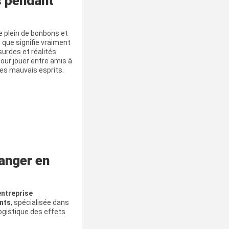
s pendant
e plein de bonbons et
 que signifie vraiment
urdes et réalités
pour jouer entre amis à
 les mauvais esprits.
anger en
ntreprise
nts
, spécialisée dans
 logistique des effets