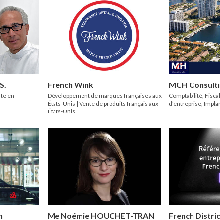
S.
French Wink
MCH Consult
ste en
Développement de marques françaises aux
Comptabilité, Fiscal
États-Unis | Vente de produits français aux
d’entreprise, Impla
États-Unis
n
Me Noémie HOUCHET-TRAN
French Distric