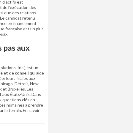
n d’actifs est
 de l’exécution des
i que des relations
 Le candidat retenu
ence en financement
gue française est un plus.
ouax.
s pas aux
lutions, Inc.) est un
té et de conseil
qui aide
r leurs filiales aux
Chicago, Détroit, New
 et Bruxelles. Les
t aux États-Unis. Dans
ix questions clés en
rces humaines à prendre
 le terrain. En savoir