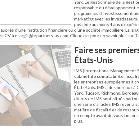
York. Le gestionnaire de la gestio
responsable du développement et
programmes d’investissement ains
marketing avec les investisseurs.
possède au moins 4 ans d’expéri
l auprès d’une institution financière ou d’une société immobilière. La lan
e CV à ecargill@hrpartners-us.com. Cliquez ici pour en savoir plus sur T
Faire ses premier
États-Unis
IMS (International Management So
cabinet de comptabilité, fiscali
les entreprises européennes à crée
États-Unis. IMS a des bureaux à 
York, Tucson, Richmond, Bordeaux
clients de IMS sont situés partou
une série d’articles IMS reverra s
matière de fiscalité et de ressou
en compte avant de vous lancer sur
plus.