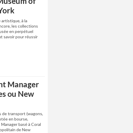
 Museum of
York
artistique, à la
core, les collections
musée en perpétuel
ut savoir pour réussir
nt Manager
les ou New
fs de transport (wagons,
otée en bourse,
Manager basé à Coral
ropolitain de New