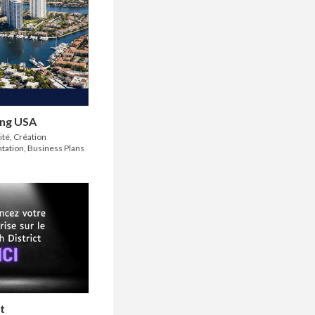
ing USA
ité, Création
ntation, Business Plans
t