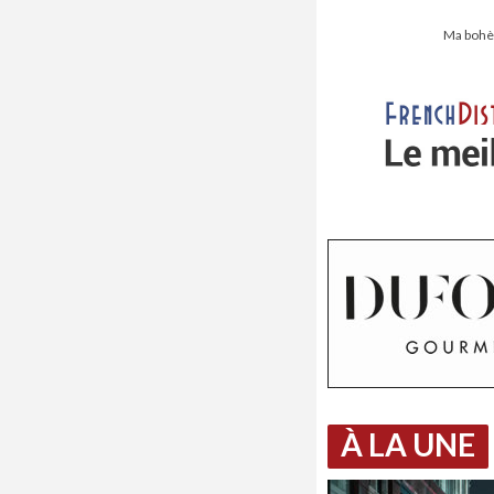
Ma bohèm
À LA UNE