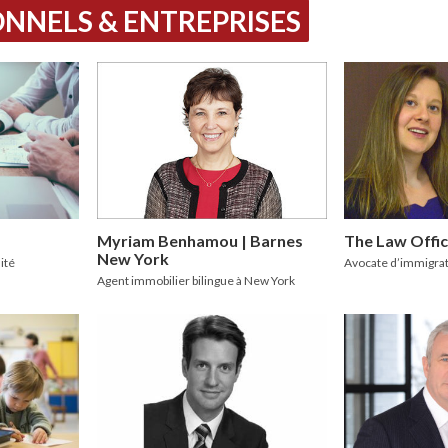
NNELS & ENTREPRISES
Myriam Benhamou | Barnes
The Law Offic
New York
ité
Avocate d’immigrat
Agent immobilier bilingue à New York