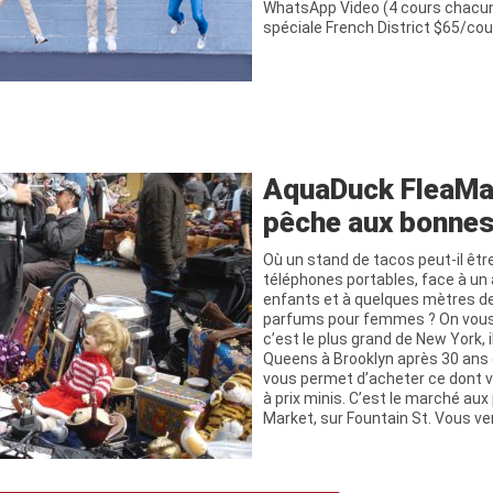
WhatsApp Video (4 cours chacun
spéciale French District $65/cour
AquaDuck FleaMar
pêche aux bonnes
Où un stand de tacos peut-il être
téléphones portables, face à un 
enfants et à quelques mètres de
parfums pour femmes ? On vous me
c’est le plus grand de New York,
Queens à Brooklyn après 30 ans d
vous permet d’acheter ce dont v
à prix minis. C’est le marché au
Market, sur Fountain St. Vous ve