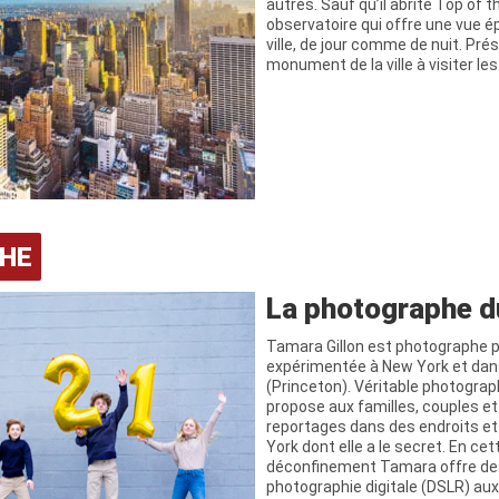
autres. Sauf qu’il abrite Top of t
observatoire qui offre une vue é
ville, de jour comme de nuit. Pré
monument de la ville à visiter le
HE
La photographe d
Tamara Gillon est photographe p
expérimentée à New York et dan
(Princeton). Véritable photograp
propose aux familles, couples e
reportages dans des endroits e
York dont elle a le secret. En ce
déconfinement Tamara offre de
photographie digitale (DSLR) aux