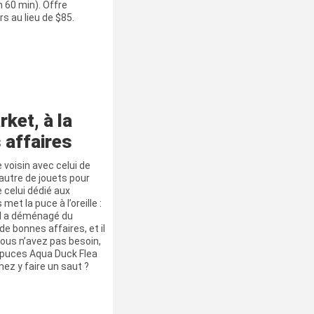
 60 min). Offre
s au lieu de $85.
ket, à la
 affaires
 voisin avec celui de
autre de jouets pour
 celui dédié aux
t la puce à l’oreille :
 il a déménagé du
e bonnes affaires, et il
ous n’avez pas besoin,
x puces Aqua Duck Flea
nez y faire un saut ?