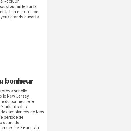
he Rock, un
poustouflante sur la
sentation éclair de ce
s yeux grands ouverts.
u bonheur
rofessionnelle
s le New Jersey
he du bonheur, elle
t étudiants des
t des ambiances de New
tte période de
s cours de
 jeunes de 7+ ans via