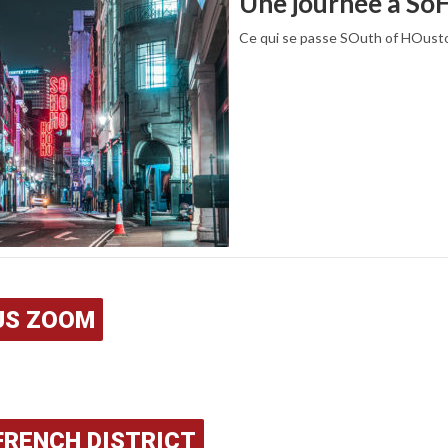
Une journée à So
Ce qui se passe SOuth of HOust
US ZOOM
FRENCH DISTRICT