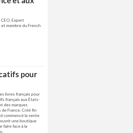
nce et aux
- CEO, Expert
 et membre du French
catifs pour
es livres français pour
ifs français aux États-
nt des marques
 de France. Créé fin
ord commencé la vente
’ouvrir une boutique
 faire face à la
s.