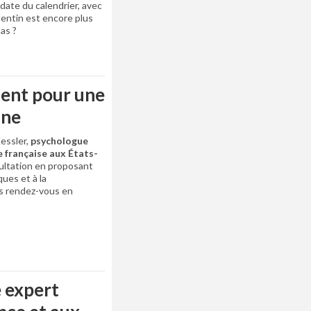
date du calendrier, avec
lentin est encore plus
as ?
nt pour une
ine
essler,
psychologue
e française
aux États-
sultation en proposant
ues et à la
es rendez-vous en
 expert