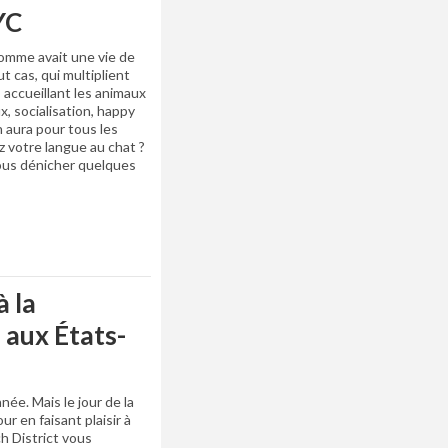
YC
’homme avait une vie de
t cas, qui multiplient
 accueillant les animaux
, socialisation, happy
n aura pour tous les
z votre langue au chat ?
vous dénicher quelques
à la
 aux États-
ée. Mais le jour de la
r en faisant plaisir à
h District vous