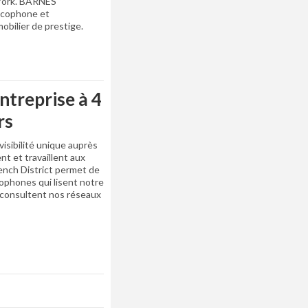
 York. BARNES
ncophone et
obilier de prestige.
ntreprise à 4
rs
visibilité unique auprès
nt et travaillent aux
rench District permet de
cophones qui lisent notre
t consultent nos réseaux