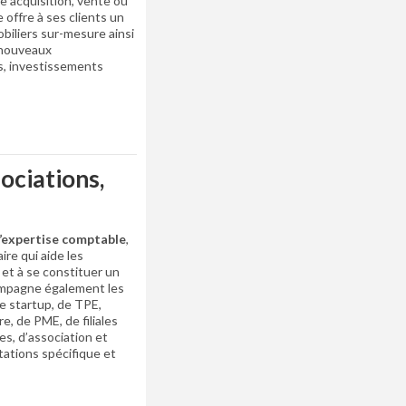
e acquisition, vente ou
 offre à ses clients un
biliers sur-mesure ainsi
 nouveaux
s, investissements
ociations,
’expertise comptable
,
aire qui aide les
s et à se constituer un
ompagne également les
de startup, de TPE,
re, de PME, de filiales
s, d’association et
tations spécifique et