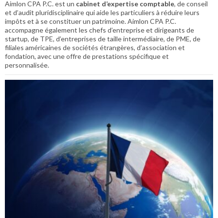
Aimlon CPA P.C. est un
cabinet d’expertise comptable
, de conseil
et d’audit pluridisciplinaire qui aide les particuliers à réduire leurs
impôts et à se constituer un patrimoine. Aimlon CPA P.C.
accompagne également les chefs d’entreprise et dirigeants de
startup, de TPE, d’entreprises de taille intermédiaire, de PME, de
filiales américaines de sociétés étrangères, d’association et
fondation, avec une offre de prestations spécifique et
personnalisée.