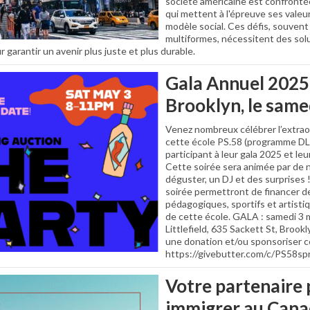
société américaine est confronté
qui mettent à l'épreuve ses vale
modèle social. Ces défis, souven
multiformes, nécessitent des sol
 garantir un avenir plus juste et plus durable.
Gala Annuel 2025 
Brooklyn, le same
Venez nombreux célébrer l’extra
cette école PS.58 (programme DLP
participant à leur gala 2025 et le
Cette soirée sera animée par de 
déguster, un DJ et des surprises 
soirée permettront de financer 
pédagogiques, sportifs et artisti
de cette école. GALA : samedi 3 m
Littlefield, 635 Sackett St, Brookly
une donation et/ou sponsoriser 
https://givebutter.com/c/PS58sp
Votre partenaire
immigrer au Can