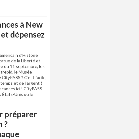
cances à New
s et dépensez
américain d’Histoire
tatue de la Liberté et
sée du 11 septembre, les
ntrepid, le Musée
ityPASS ? C’est facile,
temps et de l’argent !
acances ici ! CityPASS
es États-Unis ou le
r préparer
n ?
haque