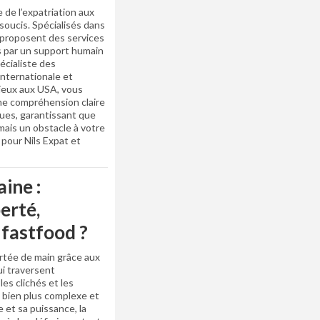
 de l’expatriation aux
soucis. Spécialisés dans
s proposent des services
s par un support humain
pécialiste des
internationale et
njeux aux USA, vous
une compréhension claire
ques, garantissant que
mais un obstacle à votre
pour Nils Expat et
ine :
berté,
fastfood ?
ortée de main grâce aux
ui traversent
les clichés et les
 bien plus complexe et
 et sa puissance, la