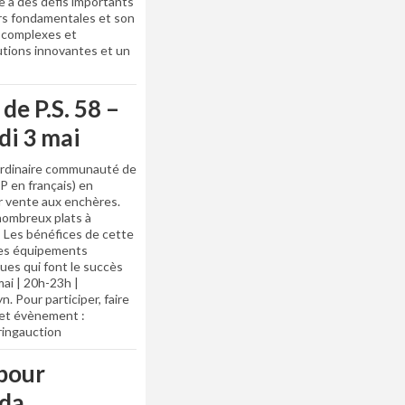
e à des défis importants
urs fondamentales et son
t complexes et
utions innovantes et un
de P.S. 58 –
di 3 mai
ordinaire communauté de
 en français) en
ur vente aux enchères.
nombreux plats à
! Les bénéfices de cette
des équipements
ques qui font le succès
ai | 20h-23h |
n. Pour participer, faire
cet évènement :
ringauction
 pour
ada