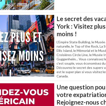
Le secret des va
York : Visitez plu
moins !
L’Empire State Building, le Musée 
naturelle, le Top of the Rock, La S
Ellis Island, le Mémorial et le Mu
Croisières Circle Line, le Musée I
Guggenheim… Vous connaissez le C
c’est souple, vous économisez du 
Découvrez le secret des supers v
est le super plan si vous visitez l
Canada.
Une question pou
votre expatriatio
Rejoignez-nous c