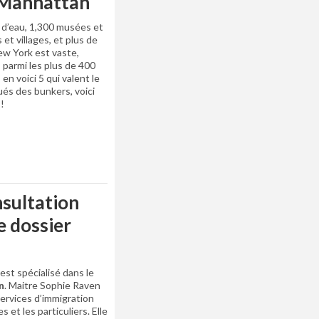
 Manhattan
 d’eau, 1,300 musées et
 et villages, et plus de
ew York est vaste,
 ; parmi les plus de 400
 en voici 5 qui valent le
és des bunkers, voici
!
nsultation
e dossier
est spécialisé dans le
n
. Maitre Sophie Raven
ervices d’immigration
 et les particuliers. Elle