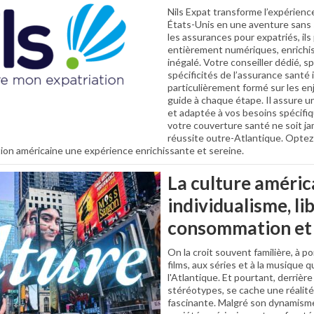
Nils Expat transforme l’expérience
États-Unis en une aventure sans 
les assurances pour expatriés, il
entièrement numériques, enrichi
inégalé. Votre conseiller dédié, s
spécificités de l’assurance santé 
particulièrement formé sur les e
guide à chaque étape. Il assure 
et adaptée à vos besoins spécifi
votre couverture santé ne soit ja
réussite outre-Atlantique. Optez 
tion américaine une expérience enrichissante et sereine.
La culture américa
individualisme, li
consommation et 
On la croit souvent familière, à p
films, aux séries et à la musique q
l'Atlantique. Et pourtant, derrière 
stéréotypes, se cache une réalité
fascinante. Malgré son dynamisme