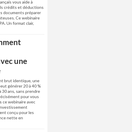
ançais vous aide à
ls crédits et déductions
els documents préparer
ûteuses. Ce webinaire
A. Un format clair,
mment
avec une
e
nt brut identique, une
peut générer 20 à 40 %
à 30 ans, sans prendre
précisément pour vous
s ce webinaire avec
’investissement
ment conçu pour les
ance nette en