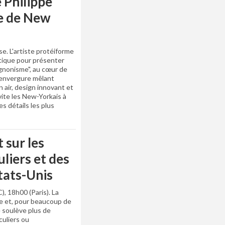
 Philippe
e de New
e. L'artiste protéiforme
ntique pour présenter
gnonisme", au cœur de
'envergure mêlant
 air, design innovant et
vite les New-Yorkais à
es détails les plus
 sur les
liers et des
tats-Unis
), 18h00 (Paris). La
he et, pour beaucoup de
 soulève plus de
culiers ou