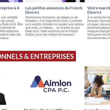
reprise à 4
Les petites annonces du French
Votre marché
District
District
 une visibilité
Recherches d’emplois, de stages ou de
À la recherche d
qui vivent,
formation, d’un logement à louer, à acheter
français, chocola
ux États-Unis. Être
ou à vendre. Achetez ou vendez une voiture,
et vegan, de pro
ct permet de
une moto, un bateau… en France ou aux
pharmaceutiques
e francophones
États-Unis. Votre annonce sur le French
marques français
isitent notre site
District, pour des milliers de lecteurs !
Découvrez les Bo
ociaux.
et commandez vos
NNELS & ENTREPRISES