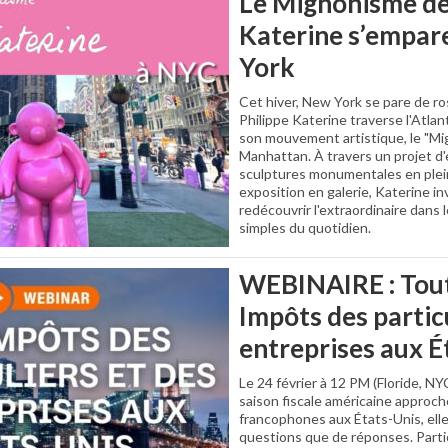
Le Mignonisme de
Katerine s’empar
York
Cet hiver, New York se pare de ros
Philippe Katerine traverse l'Atla
son mouvement artistique, le "Mi
Manhattan. À travers un projet d
sculptures monumentales en plein
exposition en galerie, Katerine in
redécouvrir l'extraordinaire dans l
simples du quotidien.
WEBINAIRE : Tout
Impôts des particu
entreprises aux É
Le 24 février à 12 PM (Floride, NYC
saison fiscale américaine approc
francophones aux États-Unis, elle
questions que de réponses. Parti