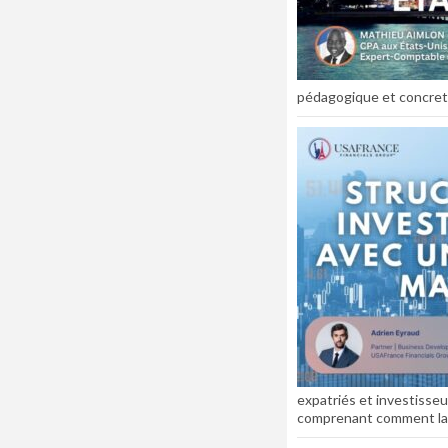
pédagogique et concret p
expatriés et investisseu
comprenant comment la fi