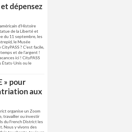
s et dépensez
américain d’Histoire
tatue de la Liberté et
sée du 11 septembre, les
ntrepid, le Musée
ityPASS ? C’est facile,
temps et de l’argent !
acances ici ! CityPASS
es États-Unis ou le
 » pour
triation aux
trict organise un Zoom
, travailler ou investir
s du French District les
t. Nous y vivons des