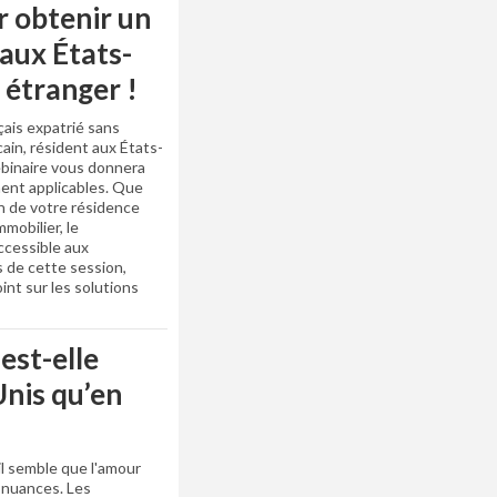
r obtenir un
 aux États-
 étranger !
çais expatrié sans
ain, résident aux États-
ebinaire vous donnera
ent applicables. Que
on de votre résidence
mobilier, le
ccessible aux
s de cette session,
int sur les solutions
est-elle
nis qu’en
 il semble que l'amour
s nuances. Les