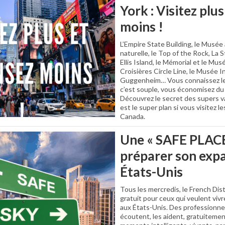
York : Visitez plu
moins !
L’Empire State Building, le Musée 
naturelle, le Top of the Rock, La S
Ellis Island, le Mémorial et le Mu
Croisières Circle Line, le Musée I
Guggenheim… Vous connaissez le C
c’est souple, vous économisez du 
Découvrez le secret des supers v
est le super plan si vous visitez l
Canada.
Une « SAFE PLACE
préparer son expa
États-Unis
Tous les mercredis, le French Dis
gratuit pour ceux qui veulent vivre
aux États-Unis. Des professionnel
écoutent, les aident, gratuitemen