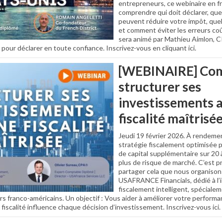
entrepreneurs, ce webinaire en fr
comprendre qui doit déclarer, que
peuvent réduire votre impôt, qu
et comment éviter les erreurs co
sera animé par Mathieu Aimlon, CP
our déclarer en toute confiance. Inscrivez-vous en cliquant ici.
[WEBINAIRE] Co
structurer ses
investissements 
fiscalité maîtrisé
Jeudi 19 février 2026. À rendeme
stratégie fiscalement optimisée 
de capital supplémentaire sur 20 
plus de risque de marché. C’est 
partager cela que nous organison
USAFRANCE Financials, dédié à l
fiscalement intelligent, spéciale
rs franco-américains. Un objectif : Vous aider à améliorer votre perform
scalité influence chaque décision d’investissement. Inscrivez-vous ici.