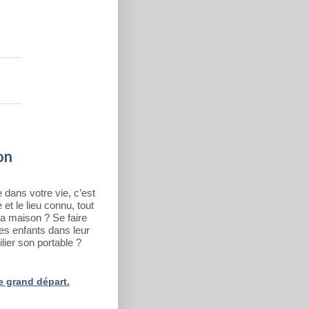
on
e dans votre vie, c’est
 et le lieu connu, tout
la maison ? Se faire
les enfants dans leur
lier son portable ?
e grand départ.