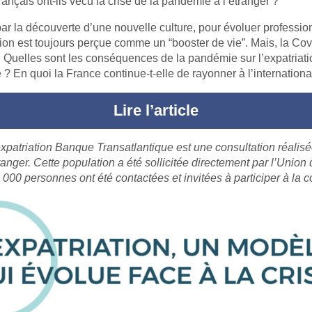
nçais ont-ils vécu la crise de la pandémie à l’étranger ?
par la découverte d’une nouvelle culture, pour évoluer professi
ation est toujours perçue comme un “booster de vie”. Mais, la Co
 Quelles sont les conséquences de la pandémie sur l’expatriati
 ? En quoi la France continue-t-elle de rayonner à l’internationa
Lire l’article
expatriation Banque Transatlantique est une consultation réalis
tranger. Cette population a été sollicitée directement par l’Union
 000 personnes ont été contactées et invitées à participer à la c