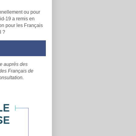
onnellement ou pour
vid-19 a remis en
on pour les Français
l ?
ée auprès des
 des Français de
onsultation.