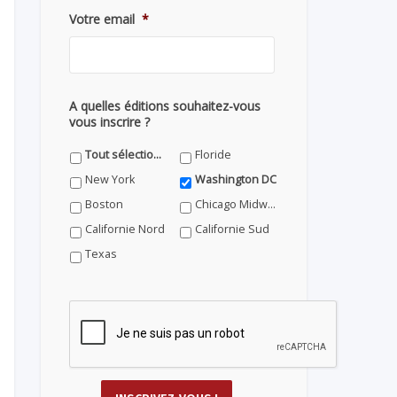
Votre email
*
A quelles éditions souhaitez-vous
vous inscrire ?
Tout sélectionner
Floride
New York
Washington DC
Boston
Chicago Midwest
Californie Nord
Californie Sud
Texas