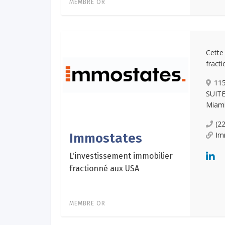
MEMBRE OR
Cett
fract
11
SUITE
Miami
(2
Im
Immostates
L'investissement immobilier
fractionné aux USA
MEMBRE OR