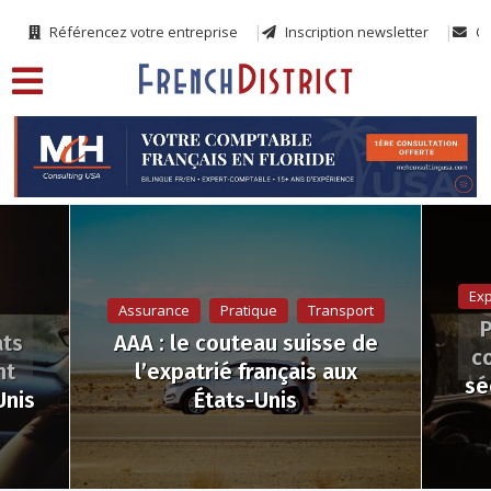
Référencez votre entreprise
Inscription newsletter
Co
Exp
Assurance
Pratique
Transport
P
ats
AAA : le couteau suisse de
c
nt
l’expatrié français aux
sé
Unis
États-Unis