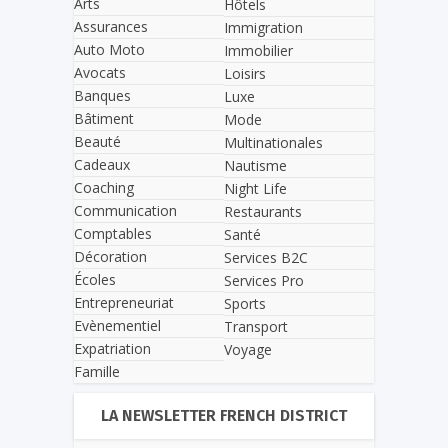
Arts
Hôtels
Assurances
Immigration
Auto Moto
Immobilier
Avocats
Loisirs
Banques
Luxe
Bâtiment
Mode
Beauté
Multinationales
Cadeaux
Nautisme
Coaching
Night Life
Communication
Restaurants
Comptables
Santé
Décoration
Services B2C
Écoles
Services Pro
Entrepreneuriat
Sports
Evènementiel
Transport
Expatriation
Voyage
Famille
LA NEWSLETTER FRENCH DISTRICT