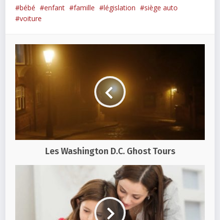
bébé
enfant
famille
législation
siège auto
voiture
Les Washington D.C. Ghost Tours