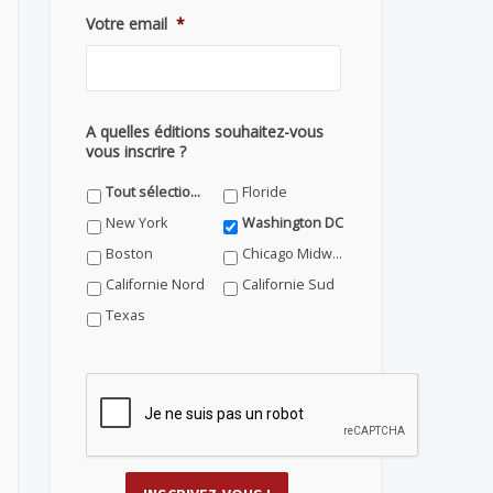
Votre email
*
A quelles éditions souhaitez-vous
vous inscrire ?
Tout sélectionner
Floride
New York
Washington DC
Boston
Chicago Midwest
Californie Nord
Californie Sud
Texas