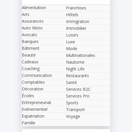
Alimentation
Franchises
Arts
Hôtels
Assurances
Immigration
Auto Moto
Immobilier
Avocats
Loisirs
Banques
Luxe
Bâtiment
Mode
Beauté
Multinationales
Cadeaux
Nautisme
Coaching
Night Life
Communication
Restaurants
Comptables
Santé
Décoration
Services B2C
Écoles
Services Pro
Entrepreneuriat
Sports
Evènementiel
Transport
Expatriation
Voyage
Famille