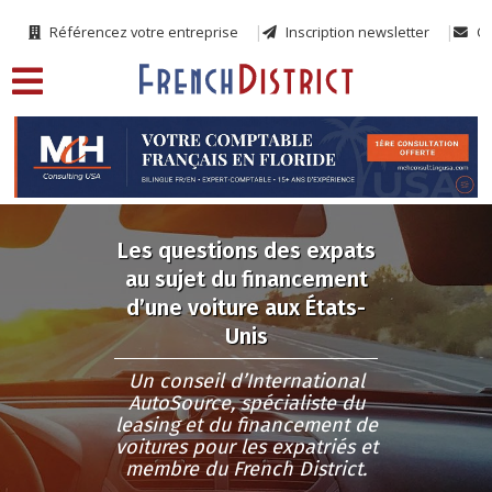
Référencez votre entreprise
Inscription newsletter
Co
Les questions des expats
au sujet du financement
d’une voiture aux États-
Unis
Un conseil d’International
AutoSource, spécialiste du
leasing et du financement de
voitures pour les expatriés et
membre du French District.