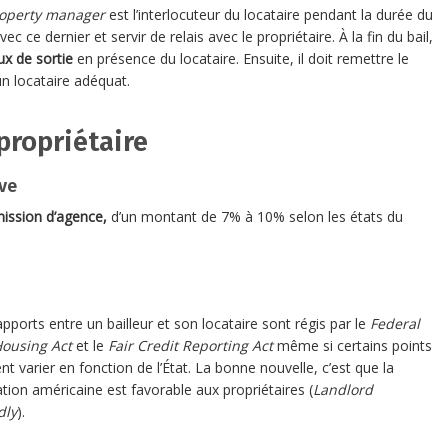
operty manager
est l’interlocuteur du locataire pendant la durée du
avec ce dernier et servir de relais avec le propriétaire. À la fin du bail,
ux de sortie
en présence du locataire. Ensuite, il doit remettre le
un locataire adéquat.
propriétaire
ive
ssion d’agence,
d’un montant de 7% à 10% selon les états du
apports entre un bailleur et son locataire sont régis par le
Federal
Housing Act
et le
Fair Credit Reporting Act
même si certains points
t varier en fonction de l’État. La bonne nouvelle, c’est que la
ation américaine est favorable aux propriétaires (
Landlord
dly
).