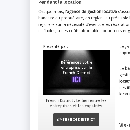
Pendant la location
Chaque mois,
l’agence de gestion locative
s’assu
bancaire du propriétaire, en réglant au préalable
régulière sur la nécessité d’éventuelles réparati
et fiables, à des coûts abordables pour alors eng
Présenté par...
Le
pr
copro
Le
bai
gesti
locati
des
i
locata
French District : Le lien entre les
entreprises et les expatriés.
FRENCH DISTRICT
Vis-