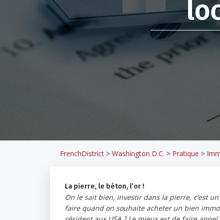
lo
FrenchDistrict
>
Washington D.C.
>
Pratique
>
Imm
La pierre, le béton, l’or !
On le sait bien, investir dans la pierre, c’est
faire quand on souhaite acheter un bien immobi
résident aux USA ? Le mieux est de faire appel 