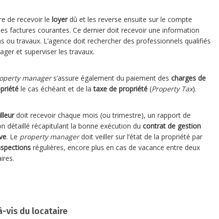
re de recevoir le
loyer
dû et les reverse ensuite sur le compte
 les factures courantes. Ce dernier doit recevoir une information
ons ou travaux. L’agence doit rechercher des professionnels qualifiés
ager et superviser les travaux.
operty manager
s’assure également du paiement des
charges de
priété
le cas échéant et de la
taxe de propriété
(
Property Tax
).
lleur
doit recevoir
chaque mois (ou trimestre)
, un rapport de
on détaillé récapitulant la bonne exécution du
contrat de gestion
ve
. Le
property manager
doit veiller sur l’état de la propriété par
nspections
régulières, encore plus en cas de vacance entre deux
ires.
à-vis du locataire