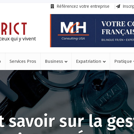
Référencez votre entreprise
Inscri
ceux qui y vivent
o
Services Pros
Business
Expatriation
Pratique
t savoir sur la ges