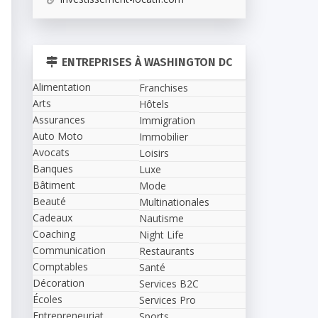
ENTREPRISES À WASHINGTON DC
Alimentation
Franchises
Arts
Hôtels
Assurances
Immigration
Auto Moto
Immobilier
Avocats
Loisirs
Banques
Luxe
Bâtiment
Mode
Beauté
Multinationales
Cadeaux
Nautisme
Coaching
Night Life
Communication
Restaurants
Comptables
Santé
Décoration
Services B2C
Écoles
Services Pro
Entrepreneuriat
Sports