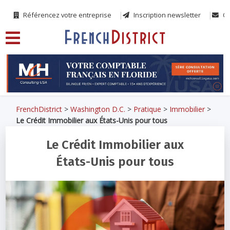
Référencez votre entreprise
Inscription newsletter
Co
FrenchDistrict
>
Washington D.C.
>
Pratique
>
Immobilier
>
Le Crédit Immobilier aux États-Unis pour tous
Le Crédit Immobilier aux
États-Unis pour tous