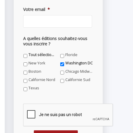
Votre email
*
A quelles éditions souhaitez-vous
vous inscrire ?
Tout sélectionner
Floride
New York
Washington DC
Boston
Chicago Midwest
Californie Nord
Californie Sud
Texas