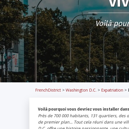
vi
Voilà pour
FrenchDistrict
>
Washington D.C.
>
Expatriation
>
Voilà pourquoi vous devriez vous installer dans
Près de 700 000 habitants, 131 quartiers, des
de premier plan… Tout cela réuni dans une vill
D.C. offre une histoire passionnante, une cu