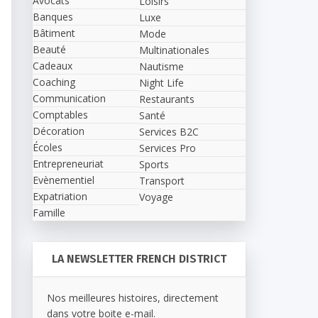
Avocats
Loisirs
Banques
Luxe
Bâtiment
Mode
Beauté
Multinationales
Cadeaux
Nautisme
Coaching
Night Life
Communication
Restaurants
Comptables
Santé
Décoration
Services B2C
Écoles
Services Pro
Entrepreneuriat
Sports
Evènementiel
Transport
Expatriation
Voyage
Famille
LA NEWSLETTER FRENCH DISTRICT
Nos meilleures histoires, directement
dans votre boite e-mail.