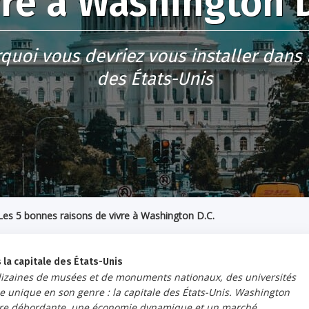
vre à Washington D
quoi vous devriez vous installer dans 
des États-Unis
Les 5 bonnes raisons de vivre à Washington D.C.
 la capitale des États-Unis
 dizaines de musées et de monuments nationaux, des universités
e unique en son genre : la capitale des États-Unis. Washington
lture débordante, une économie dynamique et un marché