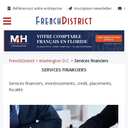
Référencez votre entreprise
Inscription newsletter
Co
FrenchDistrict
>
Washington D.C.
>
Services financiers
SERVICES FINANCIERS
Services financiers, investissements, credit, placements,
fiscalité.