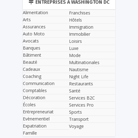
ENTREPRISES À WASHINGTON DC
Alimentation
Franchises
Arts
Hôtels
Assurances
Immigration
Auto Moto
Immobilier
Avocats
Loisirs
Banques
Luxe
Bâtiment
Mode
Beauté
Multinationales
Cadeaux
Nautisme
Coaching
Night Life
Communication
Restaurants
Comptables
Santé
Décoration
Services B2C
Écoles
Services Pro
Entrepreneuriat
Sports
Evènementiel
Transport
Expatriation
Voyage
Famille