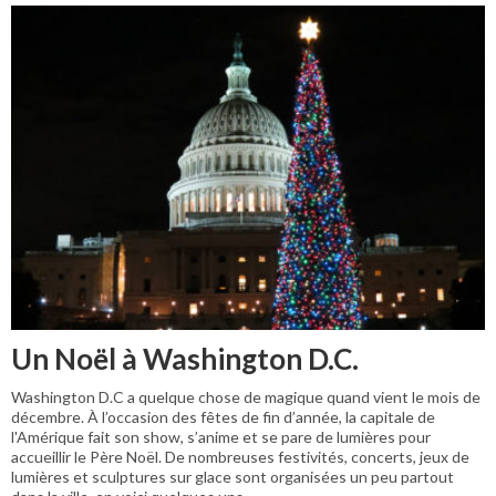
Un Noël à Washington D.C.
Washington D.C a quelque chose de magique quand vient le mois de
décembre. À l’occasion des fêtes de fin d’année, la capitale de
l'Amérique fait son show, s’anime et se pare de lumières pour
accueillir le Père Noël. De nombreuses festivités, concerts, jeux de
lumières et sculptures sur glace sont organisées un peu partout