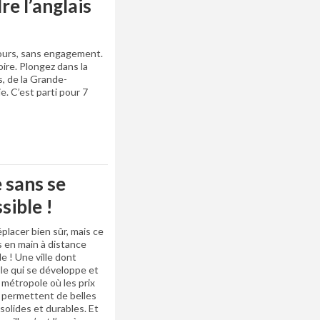
re l’anglais
ours, sans engagement.
oire. Plongez dans la
s, de la Grande-
e. C’est parti pour 7
 sans se
sible !
lacer bien sûr, mais ce
is en main à distance
le ! Une ville dont
lle qui se développe et
métropole où les prix
s permettent de belles
solides et durables. Et