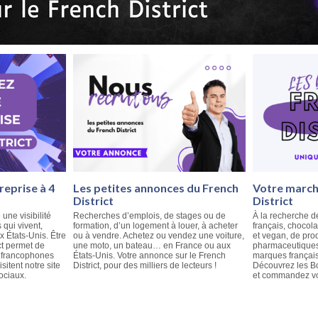
reprise à 4
Les petites annonces du French
Votre marché
District
District
 une visibilité
Recherches d’emplois, de stages ou de
À la recherche d
qui vivent,
formation, d’un logement à louer, à acheter
français, chocola
ux États-Unis. Être
ou à vendre. Achetez ou vendez une voiture,
et vegan, de pro
ct permet de
une moto, un bateau… en France ou aux
pharmaceutiques
e francophones
États-Unis. Votre annonce sur le French
marques français
isitent notre site
District, pour des milliers de lecteurs !
Découvrez les Bo
ociaux.
et commandez vos