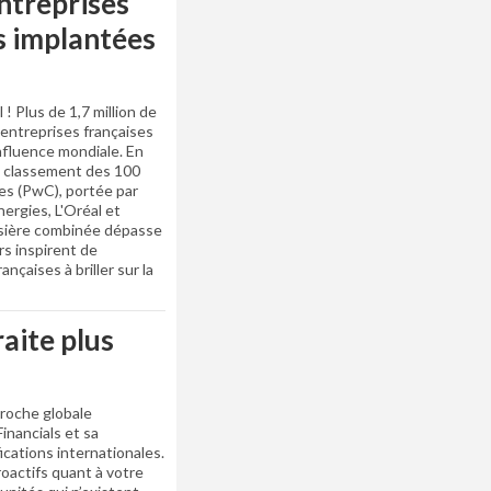
entreprises
us implantées
 ! Plus de 1,7 million de
s entreprises françaises
nfluence mondiale. En
u classement des 100
es (PwC), portée par
rgies, L'Oréal et
ursière combinée dépasse
rs inspirent de
çaises à briller sur la
aite plus
pproche globale
inancials et sa
cations internationales.
oactifs quant à votre