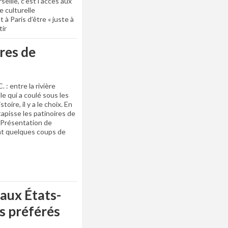
seille, c’est l’accès aux
e culturelle
à Paris d’être « juste à
ir
res de
. : entre la rivière
le qui a coulé sous les
oire, il y a le choix. En
i tapisse les patinoires de
é. Présentation de
ent quelques coups de
 aux États-
ts préférés