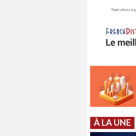
Tout schuss à q
À LA UNE