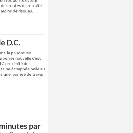
unités qui n’existent
 des rentes de retraite
 moins de risques.
de D.C.
uant, la poudreuse
La bonne nouvelle c’est
t à proximité de
t une échappée belle au
ès une journée de travail
 minutes par