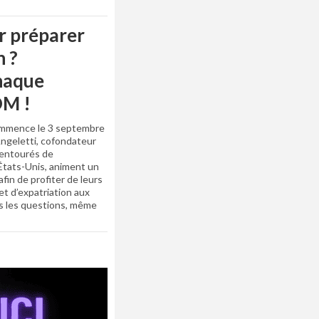
r préparer
n ?
haque
OM !
commence le 3 septembre
ngeletti, cofondateur
 entourés de
 États-Unis, animent un
fin de profiter de leurs
et d’expatriation aux
es les questions, même