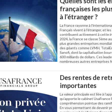
Quelles sont les 
françaises les pl
à l’étranger ?
La France rayonne à l'international
Français vivent à l'étranger, et le
contribuent activement à cette i
2024, la France se classe 5ème a
plus grandes entreprises mondial
des géants comme LVMH, TotalEne
Sanofi, dont la capitalisation bo
600 milliards de dollars. Ces leade
nombreuses autres entreprises fran
Des rentes de retr
importantes
La valeur principale est liée à l’a
qu’apporte le cabinet UsaFrance F
compréhension pointue des ramifi
En vous permettant de devenir pr