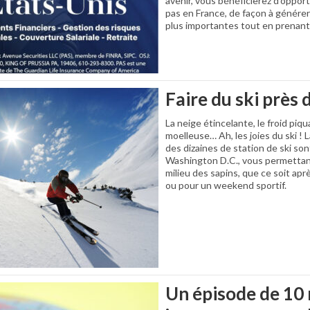
avenir, vous bénéficierez d’opport
pas en France, de façon à générer
plus importantes tout en prenant
Faire du ski près 
La neige étincelante, le froid piq
moelleuse… Ah, les joies du ski ! 
des dizaines de station de ski son
Washington D.C., vous permettan
milieu des sapins, que ce soit apr
ou pour un weekend sportif.
Un épisode de 10