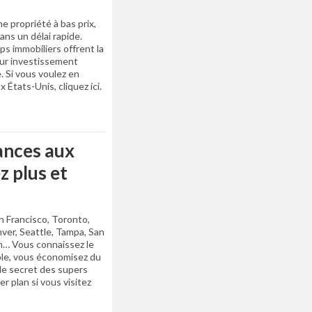
ne propriété à bas prix,
ans un délai rapide.
ips immobiliers offrent la
sur investissement
. Si vous voulez en
x États-Unis, cliquez ici.
ances aux
z plus et
n Francisco, Toronto,
nver, Seattle, Tampa, San
n… Vous connaissez le
uple, vous économisez du
le secret des supers
r plan si vous visitez