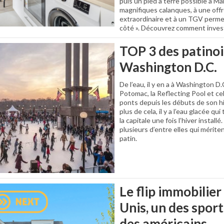
puis un pied à terre possible à Mar
magnifiques calanques, à une offr
extraordinaire et à un TGV permet 
côté ». Découvrez comment invest
TOP 3 des patinoi
Washington D.C.
De l’eau, il y en a à Washington D.C
Potomac, la Reflecting Pool et cel
ponts depuis les débuts de son hist
plus de cela, il y a l’eau glacée qu
la capitale une fois l’hiver install
plusieurs d’entre elles qui mérit
patin.
Le flip immobilier
Unis, un des spor
des américains