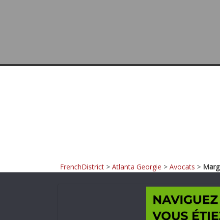
FrenchDistrict
>
Atlanta Georgie
>
Avocats
>
Marga