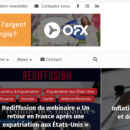
ption newsletter
Contactez-nous
vre
News
Contact
usiness & Expatriation
Expatriation aux États-Unis
Finance
Investir
Santé
Webconférences
Rediffusion du webinaire « Un
Inflat
retour en France après une
et d
expatriation aux États-Unis »