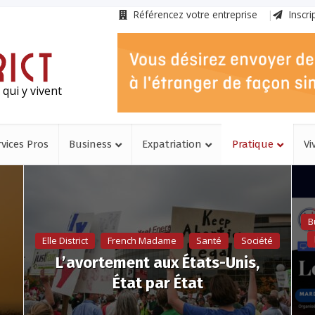
Référencez votre entreprise
Inscri
qui y vivent
rvices Pros
Business
Expatriation
Pratique
Vi
B
Elle District
French Madame
Santé
Société
L’avortement aux États-Unis,
État par État