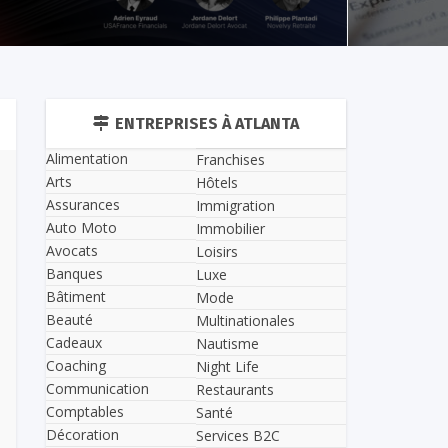
ENTREPRISES À ATLANTA
Alimentation
Franchises
Arts
Hôtels
Assurances
Immigration
Auto Moto
Immobilier
Avocats
Loisirs
Banques
Luxe
Bâtiment
Mode
Beauté
Multinationales
Cadeaux
Nautisme
Coaching
Night Life
Communication
Restaurants
Comptables
Santé
Décoration
Services B2C