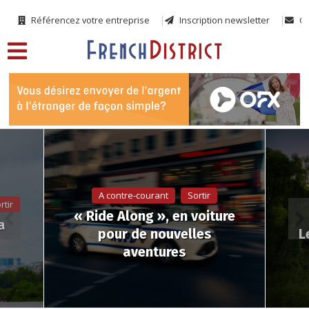
Référencez votre entreprise
Inscription newsletter
Co
A contre-courant
Sortir
rtir
« Ride Along », en voiture
a
pour de nouvelles
L
aventures