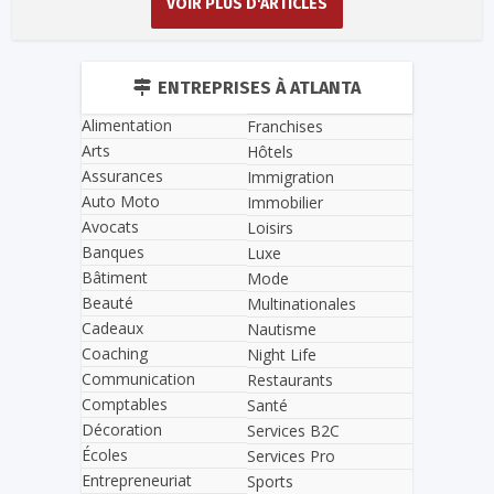
VOIR PLUS D'ARTICLES
ENTREPRISES À ATLANTA
Alimentation
Franchises
Arts
Hôtels
Assurances
Immigration
Auto Moto
Immobilier
Avocats
Loisirs
Banques
Luxe
Bâtiment
Mode
Beauté
Multinationales
Cadeaux
Nautisme
Coaching
Night Life
Communication
Restaurants
Comptables
Santé
Décoration
Services B2C
Écoles
Services Pro
Entrepreneuriat
Sports