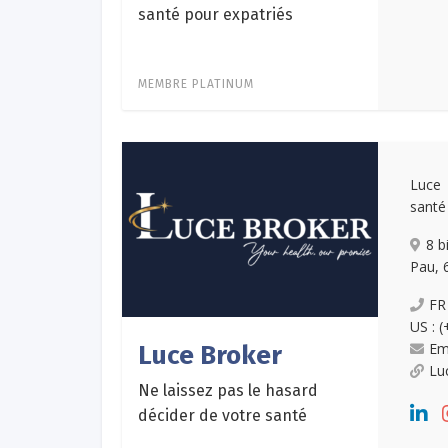
santé pour expatriés
MEMBRE PLATINUM
Luce 
santé
8 b
Pau, 
FR
US : 
Em
Luce Broker
Lu
Ne laissez pas le hasard
décider de votre santé