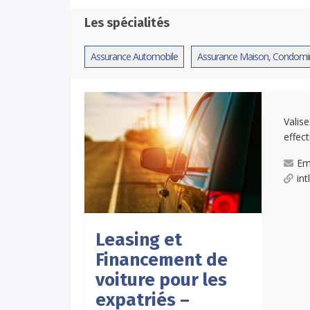
Les spécialités
Assurance Automobile
Assurance Maison, Condomini
Valis
effec
Em
in
Leasing et
Financement de
voiture pour les
expatriés –