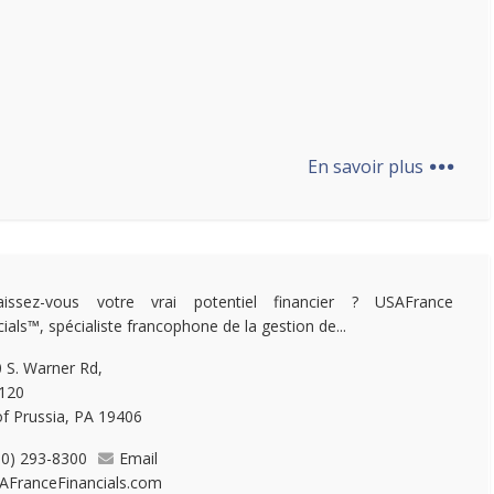
...
En savoir plus
aissez-vous votre vrai potentiel financier ? USAFrance
cials™, spécialiste francophone de la gestion de...
 S. Warner Rd,
 120
of Prussia, PA 19406
10) 293-8300
Email
AFranceFinancials.com