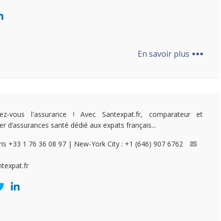
...
En savoir plus
itez-vous l'assurance ! Avec Santexpat.fr, comparateur et
ier d’assurances santé dédié aux expats français...
ris +33 1 76 36 08 97 | New-York City : +1 (646) 907 6762
ntexpat.fr