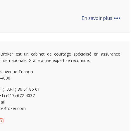
...
En savoir plus
Broker est un cabinet de courtage spécialisé en assurance
 internationale. Grâce à une expertise reconnue...
is avenue Trianon
64000
 : (+33-1) 86 61 86 61
(+1) (917) 672-4037
ail
ceBroker.com