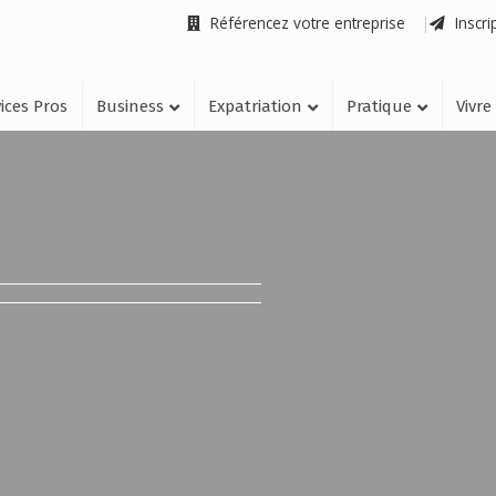
Référencez votre entreprise
Inscri
ices Pros
Business
Expatriation
Pratique
Vivre