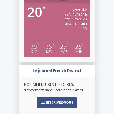
20
°
clear sky
92% humidité
vent : 3m/s SO
MAX 21 • MIN
19
29
26
27
26
°
°
°
°
DIM
LUN
MAR
MER
Le journal French District
NOS MEILLEURES HISTOIRES,
directement dans votre boite e-mail.
INSCRIVEZ-VOUS