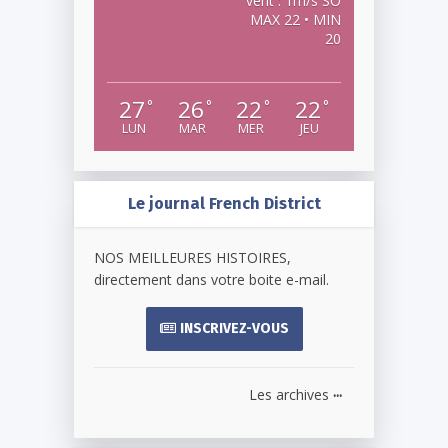
vent : 1m/s SO
MAX 22 • MIN
20
27
26
22
22
°
°
°
°
LUN
MAR
MER
JEU
Le journal French District
NOS MEILLEURES HISTOIRES,
directement dans votre boite e-mail.
INSCRIVEZ-VOUS
...
Les archives