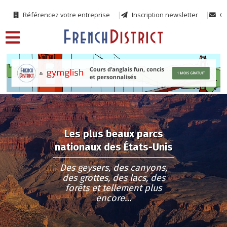
Référencez votre entreprise
Inscription newsletter
Co
Les plus beaux parcs
nationaux des États-Unis
Des geysers, des canyons,
des grottes, des lacs, des
forêts et tellement plus
encore…