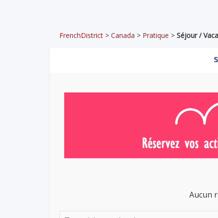
FrenchDistrict
>
Canada
>
Pratique
>
Séjour / Vac
S
Aucun r