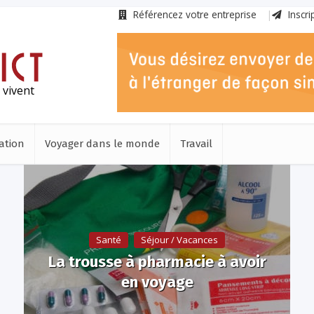
Référencez votre entreprise
Inscri
 vivent
ation
Voyager dans le monde
Travail
Santé
Séjour / Vacances
La trousse à pharmacie à avoir
en voyage