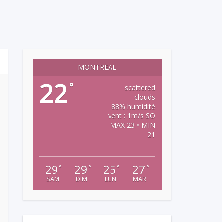
MONTREAL
22
°
scattered
clouds
88% humidité
vent : 1m/s SO
MAX 23 • MIN
21
29
29
25
27
°
°
°
°
SAM
DIM
LUN
MAR