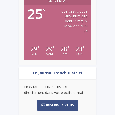
MONTREAL
25
°
overcast clouds
80% humidité
vent : 1m/s N
MAX 27 • MIN
24
29
29
28
23
°
°
°
°
VEN
SAM
DIM
LUN
Le journal French District
NOS MEILLEURES HISTOIRES,
directement dans votre boite e-mail.
INSCRIVEZ-VOUS