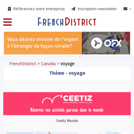
Référencez votre entreprise
Inscription newsletter
Co
FrenchDistrict
>
Canada
>
voyage
Thème - voyage
Ceetiz Monde