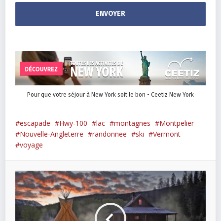
Pour que votre séjour à New York soit le bon - Ceetiz New York
escapade
Hwy-100
lac
montagnes
Montpelier
Nouvelle-Angleterre
randonnee
ski
Vermont
voyage