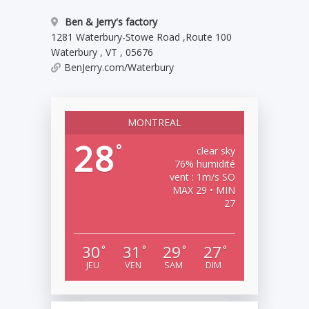
Ben & Jerry's factory
1281 Waterbury-Stowe Road
,
Route 100
Waterbury
,
VT
,
05676
BenJerry.com/Waterbury
MONTREAL
28
°
clear sky
76% humidité
vent : 1m/s SO
MAX 29 • MIN
27
30
31
29
27
°
°
°
°
JEU
VEN
SAM
DIM