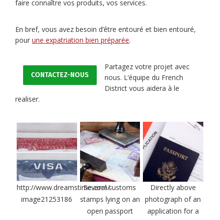
faire connaître vos produits, vos services.
En bref, vous avez besoin d’être entouré et bien entouré,
pour
une expatriation bien préparée
.
Partagez votre projet avec
CONTACTEZ-NOUS
nous. L’équipe du French
District vous aidera à le
realiser.
http://www.dreamstime.com/-
Several customs
Directly above
image21253186
stamps lying on an
photograph of an
open passport
application for a