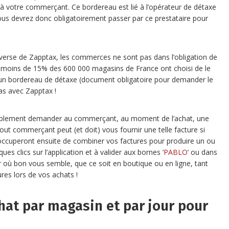
à votre commerçant. Ce bordereau est lié à l’opérateur de détaxe
 vous devrez donc obligatoirement passer par ce prestataire pour
inverse de Zapptax, les commerces ne sont pas dans l’obligation de
ts, moins de 15% des 600 000 magasins de France ont choisi de le
r un bordereau de détaxe (document obligatoire pour demander le
as avec Zapptax !
mplement demander au commerçant, au moment de l’achat, une
out commerçant peut (et doit) vous fournir une telle facture si
occuperont ensuite de combiner vos factures pour produire un ou
s clics sur l’application et à valider aux bornes ‘
PABLO
’ ou dans
 où bon vous semble, que ce soit en boutique ou en ligne, tant
res lors de vos achats !
at par magasin et par jour pour