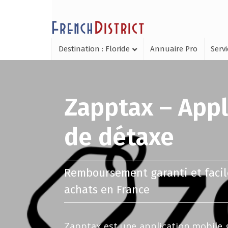
Destination : Floride
Annuaire Pro
Serv
Zapptax – Appli
de détaxe
Remboursement garanti et facile
achats en France
Zapptax est une application mobile gr