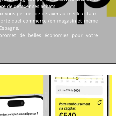
ère de détaxer ses achats.
x vous permet de détaxer au meilleur taux,
porte quel commerce (en magasin et même
’Espagne.
s promet de belles économies pour votre