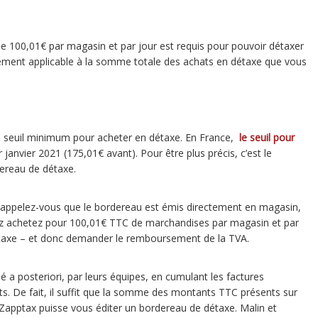
e 100,01€ par magasin et par jour est requis pour pouvoir détaxer
ement applicable à la somme totale des achats en détaxe que vous
n seuil minimum pour acheter en détaxe. En France,
le seuil pour
r janvier 2021 (175,01€ avant). Pour être plus précis, c’est le
dereau de détaxe.
 rappelez-vous que le bordereau est émis directement en magasin,
vez achetez pour 100,01€ TTC de marchandises par magasin et par
étaxe – et donc demander le remboursement de la TVA.
é a posteriori, par leurs équipes, en cumulant les factures
 De fait, il suffit que la somme des montants TTC présents sur
 Zapptax puisse vous éditer un bordereau de détaxe. Malin et