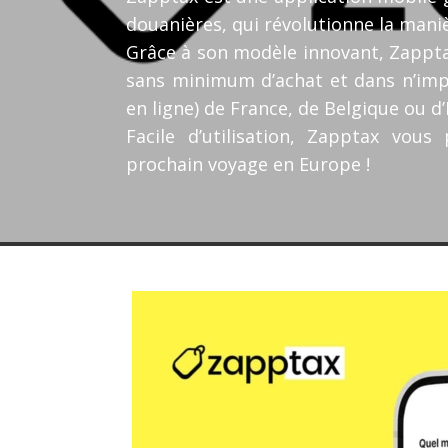
douanières, qui révolutionne la mani
Grâce à son modèle innovant, Zappta
sans minimum d’achat et dans n’im
en ligne) de France, de Belgique ou d
Facile d’utilisation, Zapptax vou
prochain voyage en Europe !