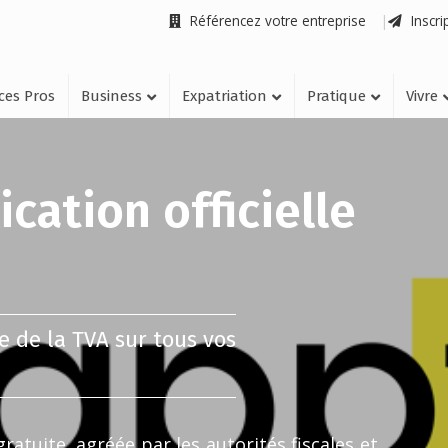
Référencez votre entreprise
Inscri
ices Pros
Business
Expatriation
Pratique
Vivre
cation officielle
 de la TVA sur tous vos
atuite, agréée par les autorités fiscales et