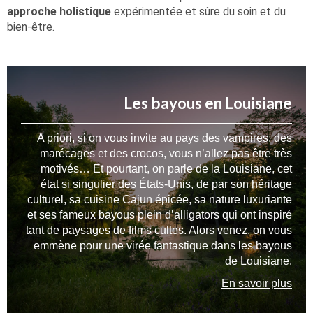
approche holistique
expérimentée et sûre du soin et du
bien-être.
Les bayous en Louisiane
A priori, si on vous invite au pays des vampires, des
marécages et des crocos, vous n’allez pas être très
motivés… Et pourtant, on parle de la Louisiane, cet
état si singulier des États-Unis, de par son héritage
culturel, sa cuisine Cajun épicée, sa nature luxuriante
et ses fameux bayous plein d’alligators qui ont inspiré
tant de paysages de films cultes. Alors venez, on vous
emmène pour une virée fantastique dans les bayous
de Louisiane.
En savoir plus