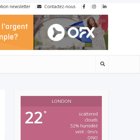
ption newsletter
Contactez-nous
LONDON
22
°
scattered
clouds
52% humidité
vent : 0m/s
ONO