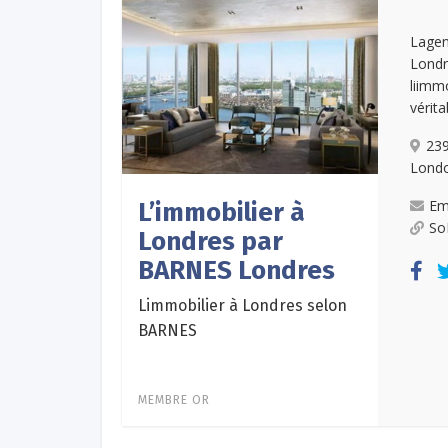
Lag
Londr
liim
vérita
239
Londo
Em
L’immobilier à
So
Londres par
BARNES Londres
Limmobilier à Londres selon
BARNES
MEMBRE OR