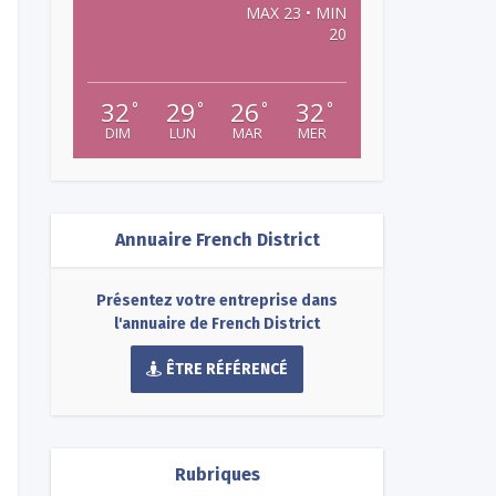
MAX 23 • MIN
20
32
29
26
32
°
°
°
°
DIM
LUN
MAR
MER
Annuaire French District
Présentez votre entreprise dans
l'annuaire de French District
ÊTRE RÉFÉRENCÉ
Rubriques