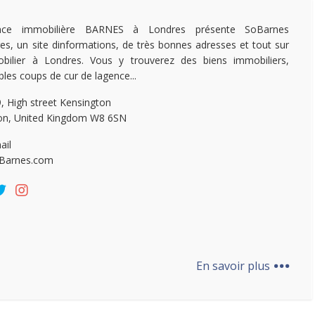
ence immobilière BARNES à Londres présente SoBarnes
es, un site dinformations, de très bonnes adresses et tout sur
mobilier à Londres. Vous y trouverez des biens immobiliers,
bles coups de cur de lagence...
, High street Kensington
n, United Kingdom W8 6SN
ail
Barnes.com
...
En savoir plus