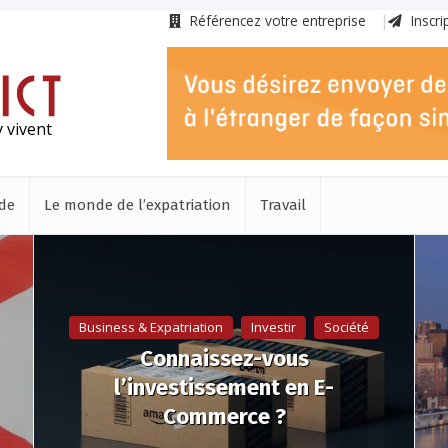
Référencez votre entreprise
Inscri
 vivent
de
Le monde de l’expatriation
Travail
Business & Expatriation
Investir
Société
Connaissez-vous
l’investissement en E-
Commerce ?