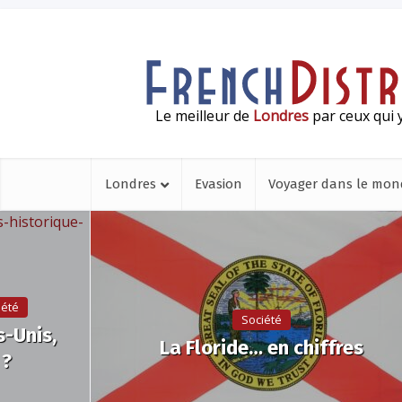
Le meilleur de
Londres
par ceux qui y
Londres
Evasion
Voyager dans le mon
iété
Société
s-Unis,
La Floride… en chiffres
 ?