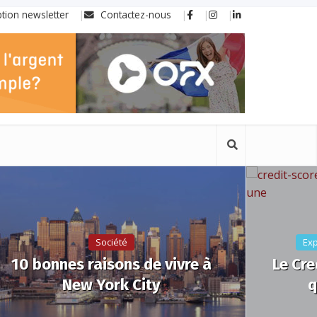
ption newsletter
Contactez-nous
Société
Exp
10 bonnes raisons de vivre à
Le Cre
New York City
q