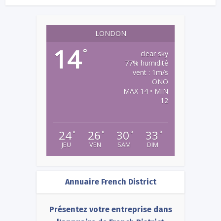
LONDON
14
°
clear sky
77% humidité
vent : 1m/s
ONO
MAX 14 • MIN
12
24
26
30
33
°
°
°
°
JEU
VEN
SAM
DIM
Annuaire French District
Présentez votre entreprise dans