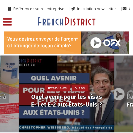
Référencez votre entreprise
Inscription newsletter
Co
Interviews
Visas
e à
Quel avenir pour les visas
l’
E-1 et E-2 aux États-Unis ?
Fr