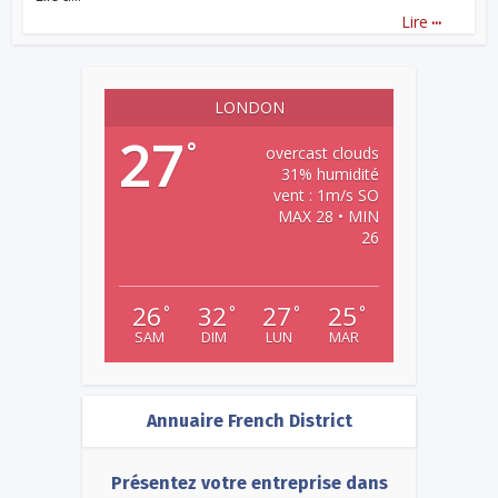
...
Lire
LONDON
27
°
overcast clouds
31% humidité
vent : 1m/s SO
MAX 28 • MIN
26
26
32
27
25
°
°
°
°
SAM
DIM
LUN
MAR
Annuaire French District
Présentez votre entreprise dans