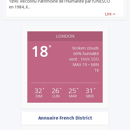
1890. Reconnu Patrimoine de l’Humanité par l’UNESCO
en 1984, il...
...
Lire
LONDON
18
°
broken clouds
60% humidité
vent : 1m/s SSO
MAX 19 • MIN
16
32
26
25
31
°
°
°
°
DIM
LUN
MAR
MER
Annuaire French District