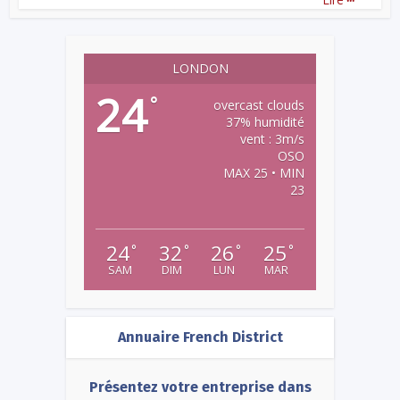
LONDON
24
°
overcast clouds
37% humidité
vent : 3m/s
OSO
MAX 25 • MIN
23
24
32
26
25
°
°
°
°
SAM
DIM
LUN
MAR
Annuaire French District
Présentez votre entreprise dans