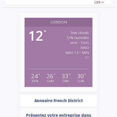
...
Lire
LONDON
12
°
few clouds
72% humidité
vent : 1m/s
NNO
MAX 13 • MIN
11
24
26
33
30
°
°
°
°
VEN
SAM
DIM
LUN
Annuaire French District
Présentez votre entreprise dans