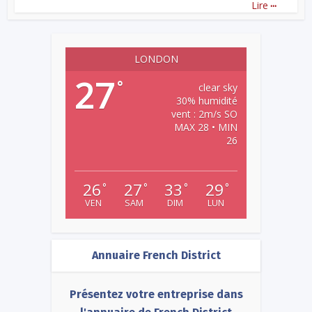
...
Lire
LONDON
27
°
clear sky
30% humidité
vent : 2m/s SO
MAX 28 • MIN
26
26
27
33
29
°
°
°
°
VEN
SAM
DIM
LUN
Annuaire French District
Présentez votre entreprise dans