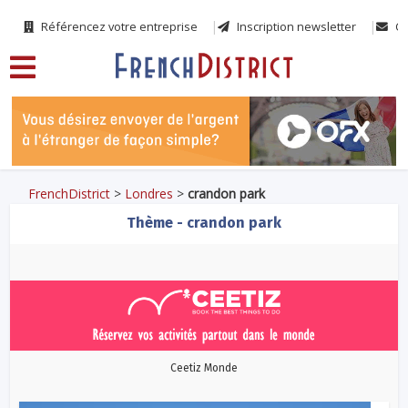
Référencez votre entreprise
Inscription newsletter
Co
FrenchDistrict
>
Londres
>
crandon park
Thème - crandon park
Ceetiz Monde