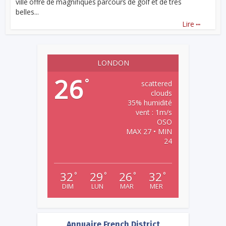
ville offre de magnifiques parcours de golf et de très
belles...
...
Lire
LONDON
26
°
scattered
clouds
35% humidité
vent : 1m/s
OSO
MAX 27 • MIN
24
32
29
26
32
°
°
°
°
DIM
LUN
MAR
MER
Annuaire French District