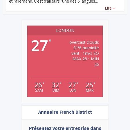
et l’allemand. C’est d’ailleurs l’une des 6 langues...
...
Lire
LONDON
27
°
overcast clouds
31% humidité
vent : 1m/s SO
MAX 28 • MIN
26
26
32
27
25
°
°
°
°
SAM
DIM
LUN
MAR
Annuaire French District
Présentez votre entreprise dans