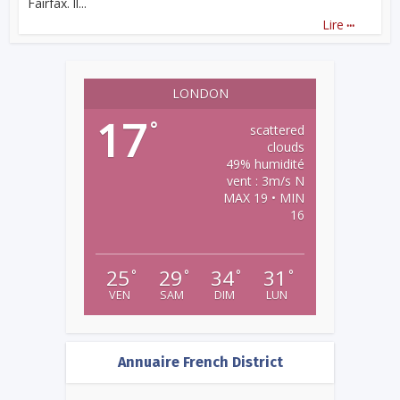
Fairfax. Il...
...
Lire
LONDON
17
°
scattered
clouds
49% humidité
vent : 3m/s N
MAX 19 • MIN
16
25
29
34
31
°
°
°
°
VEN
SAM
DIM
LUN
Annuaire French District