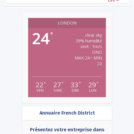
LONDON
24
°
clear sky
39% humidité
vent : 1m/s
ONO
MAX 24 • MIN
22
22
27
33
29
°
°
°
°
VEN
SAM
DIM
LUN
Annuaire French District
Présentez votre entreprise dans