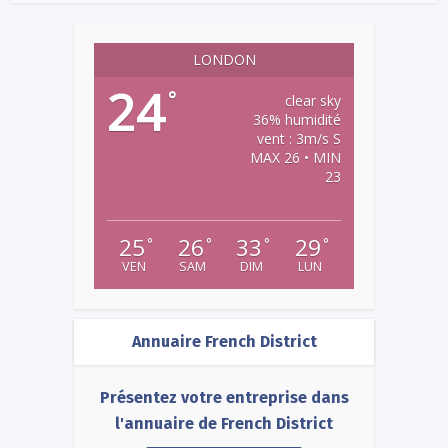
LONDON
24
°
clear sky
36% humidité
vent : 3m/s S
MAX 26 • MIN
23
25
26
33
29
°
°
°
°
VEN
SAM
DIM
LUN
Annuaire French District
Présentez votre entreprise dans
l'annuaire de French District