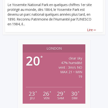
Le Yosemite National Park en quelques chiffres 1er site
protégé au monde, dès 1864, le Yosemite Park est
devenu un parc national quelques années plus tard, en
1890. Reconnu Patrimoine de l’Humanité par l’UNESCO
en 1984, il...
...
Lire
LONDON
20
°
clear sky
47% humidité
vent : 3m/s NO
MAX 21 • MIN
19
23
26
29
30
°
°
°
°
JEU
VEN
SAM
DIM