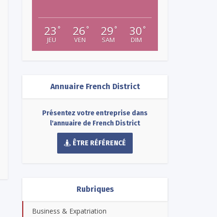
23
26
29
30
°
°
°
°
JEU
VEN
SAM
DIM
Annuaire French District
Présentez votre entreprise dans
l'annuaire de French District
ÊTRE RÉFÉRENCÉ
Rubriques
Business & Expatriation