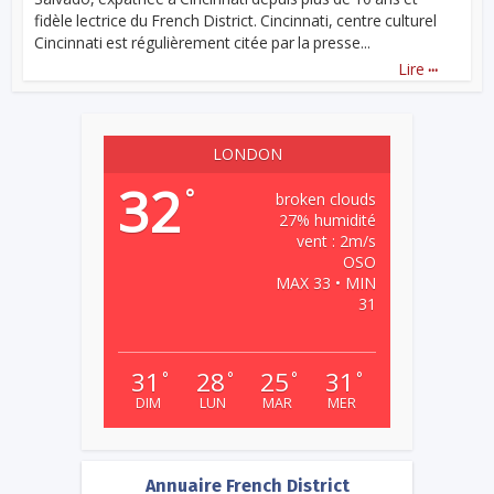
fidèle lectrice du French District. Cincinnati, centre culturel
Cincinnati est régulièrement citée par la presse...
...
Lire
LONDON
32
°
broken clouds
27% humidité
vent : 2m/s
OSO
MAX 33 • MIN
31
31
28
25
31
°
°
°
°
DIM
LUN
MAR
MER
Annuaire French District